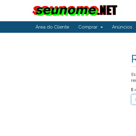
Área do Cliente
Comprar
Anúncios
Es
re
E-