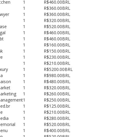
itchen
1
R$460.00BRL
1
R$360.00BRL
awyer
1
R$360.00BRL
1
R$320.00BRL
ease
1
R$520.00BRL
egal
1
R$460.00BRL
gbt
1
R$460.00BRL
1
R$160.00BRL
nk
1
R$150.00BRL
ve
1
R$230.00BRL
1
R$210.00BRL
uxury
1
R$5200.00BRL
ma
1
R$980.00BRL
aison
1
R$480.00BRL
arket
1
R$320.00BRL
arketing
1
R$260.00BRL
management
1
R$250.00BRL
ed.br
1
R$125.00BRL
me
1
R$210.00BRL
edia
1
R$280.00BRL
emorial
1
R$520.00BRL
menu
1
R$400.00BRL
mn
1
R$520.00BRL