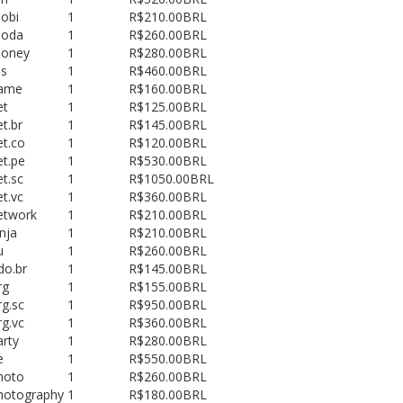
obi
1
R$210.00BRL
moda
1
R$260.00BRL
money
1
R$280.00BRL
ms
1
R$460.00BRL
name
1
R$160.00BRL
et
1
R$125.00BRL
et.br
1
R$145.00BRL
et.co
1
R$120.00BRL
et.pe
1
R$530.00BRL
et.sc
1
R$1050.00BRL
et.vc
1
R$360.00BRL
etwork
1
R$210.00BRL
inja
1
R$210.00BRL
u
1
R$260.00BRL
do.br
1
R$145.00BRL
rg
1
R$155.00BRL
rg.sc
1
R$950.00BRL
rg.vc
1
R$360.00BRL
arty
1
R$280.00BRL
e
1
R$550.00BRL
hoto
1
R$260.00BRL
hotography
1
R$180.00BRL